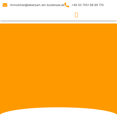
Ein himmlisches Nest mit
immobilien@lebensart-am-bodensee.de
+49 (0) 7551 98 99 770
herrlicher Seesicht